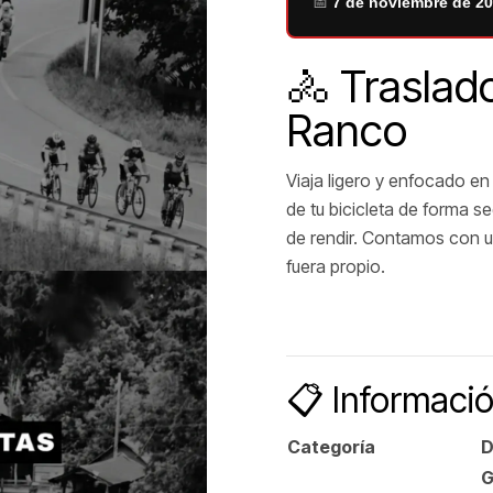
📅
7 de noviembre de 2
🚴 Traslad
Ranco
Viaja ligero y enfocado en
de tu bicicleta de forma s
de rendir. Contamos con u
fuera propio.
📋 Informació
Categoría
D
G