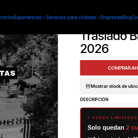
rvicios
Experiencias
Servicios para ciclistas
Empresas
Blog
Cu
|
Traslado B
2026
COMPRAR A
Mostrar stock de ubi
DESCRIPCIÓN
⚡ CUPOS LIMITADOS
Solo quedan
2 c