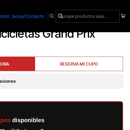
stom Jersey
Contacto
icicletas Grand Prix
HORA
RESERVA MI CUPO
caciones
upos
disponibles