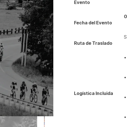
Evento
0
Fecha del Evento
S
Ruta de Traslado
•
•
Logística Incluida
•
•