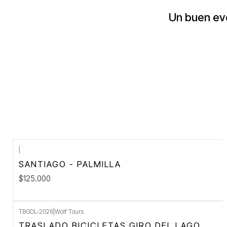
Un buen eve
|
SANTIAGO - PALMILLA
$125.000
TBGDL-2026
|
Wolf Tours
TRASLADO BICICLETAS GIRO DEL LAGO