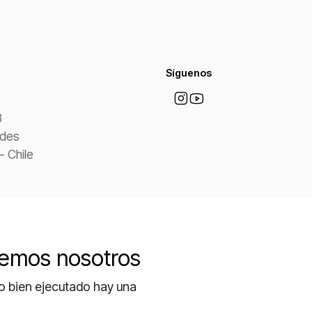
Síguenos
8
ndes
- Chile
lvemos nosotros
do bien ejecutado hay una