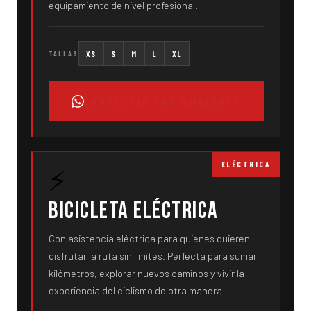
equipamiento de nivel profesional.
XS
S
M
L
XL
TALLAS
CONSULTAR POR WHATSAPP
ELÉCTRICA
⚡
Bicicleta Eléctrica
Con asistencia eléctrica para quienes quieren
disfrutar la ruta sin límites. Perfecta para sumar
kilómetros, explorar nuevos caminos y vivir la
experiencia del ciclismo de otra manera.