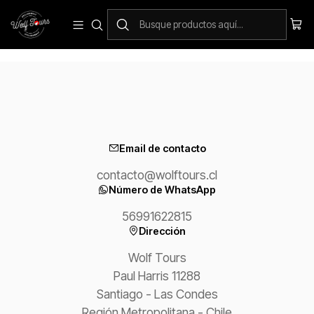
Arriendo de Bicicletas
Email de contacto
contacto@wolftours.cl
Número de WhatsApp
56991622815
Dirección
Wolf Tours
Paul Harris 11288
Santiago - Las Condes
Región Metropolitana - Chile